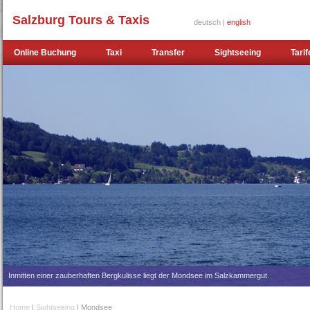
Salzburg Tours & Taxis
deutsch |
english
Online Buchung
Taxi
Transfer
Sightseeing
Tarif
Inmitten einer zauberhaften Bergkulisse liegt der Mondsee im Salzkammergut.
Home
|
Sightseeing
| Mondsee