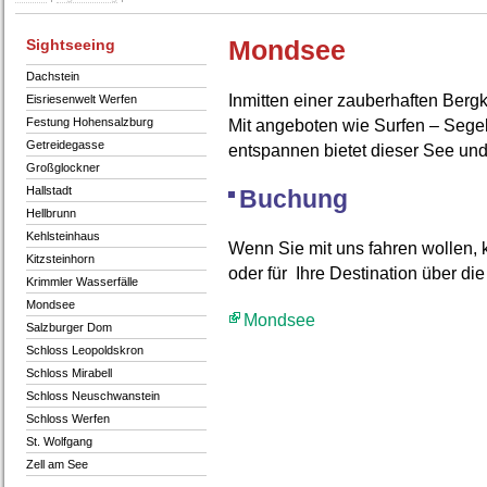
Sightseeing
Mondsee
Dachstein
Inmitten einer zauberhaften Berg
Eisriesenwelt Werfen
Festung Hohensalzburg
Mit angeboten wie Surfen – Segel
Getreidegasse
entspannen bietet dieser See un
Großglockner
Hallstadt
Buchung
Hellbrunn
Kehlsteinhaus
Wenn Sie mit uns fahren wollen,
Kitzsteinhorn
oder für Ihre Destination über di
Krimmler Wasserfälle
Mondsee
Mondsee
Salzburger Dom
Schloss Leopoldskron
Schloss Mirabell
Schloss Neuschwanstein
Schloss Werfen
St. Wolfgang
Zell am See